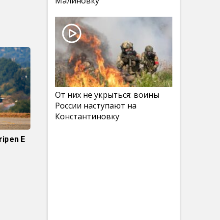
Малиновку
От них не укрыться: воины
России наступают на
Константиновку
ipen E
и