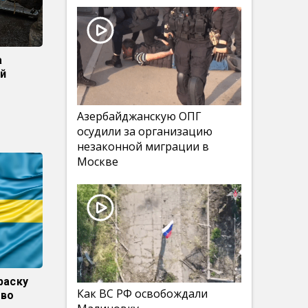
а
й
Азербайджанскую ОПГ
осудили за организацию
незаконной миграции в
Москве
раску
Как ВС РФ освобождали
тво