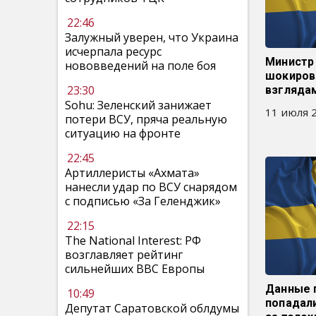
22:46
Залужный уверен, что Украина
исчерпала ресурс
Министр
нововведений на поле боя
шокиров
23:30
взгляда
Sohu: Зеленский занижает
11 июля 2
потери ВСУ, пряча реальную
ситуацию на фронте
22:45
Артиллеристы «Ахмата»
нанесли удар по ВСУ снарядом
с подписью «За Геленджик»
22:15
The National Interest: РФ
возглавляет рейтинг
сильнейших ВВС Европы
Данные 
10:49
попадали
Депутат Саратовской облдумы