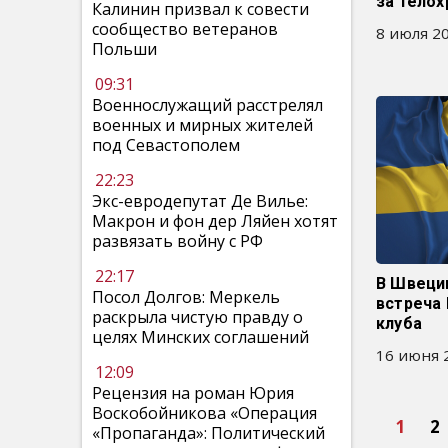
за телох
Калинин призвал к совести
сообщество ветеранов
8 июля 20
Польши
09:31
Военнослужащий расстрелял
военных и мирных жителей
под Севастополем
22:23
Экс-евродепутат Де Вилье:
Макрон и фон дер Ляйен хотят
развязать войну с РФ
22:17
В Швеци
Посол Долгов: Меркель
встреча
раскрыла чистую правду о
клуба
целях Минских соглашений
16 июня 2
12:09
Рецензия на роман Юрия
Воскобойникова «Операция
1
2
«Пропаганда»: Политический