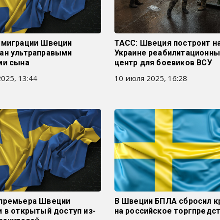
 миграции Швеции
ТАСС: Швеция построит н
ан ультраправыми
Украине реабилитационны
ми сына
центр для боевиков ВСУ
025, 13:44
10 июля 2025, 16:28
премьера Швеции
В Швеции БПЛА сбросил к
 в открытый доступ из-
на российское торгпредс