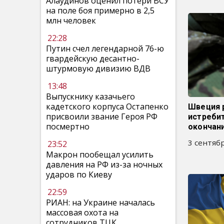
Алаудинов оценил потери ВСУ
на поле боя примерно в 2,5
млн человек
22:28
Путин счел легендарной 76-ю
гвардейскую десантно-
штурмовую дивизию ВДВ
13:48
Выпускнику казачьего
кадетского корпуса Остапенко
Швеция 
присвоили звание Героя РФ
истребит
посмертно
окончан
3 сентябр
23:52
Макрон пообещал усилить
давления на РФ из-за ночных
ударов по Киеву
22:59
РИАН: на Украине началась
массовая охота на
сотрудников ТЦК