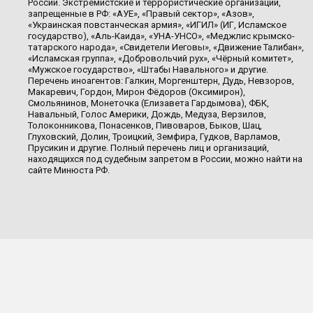
России. Экстремистские и террористические организации,
запрещенные в РФ: «АУЕ», «Правый сектор», «Азов»,
«Украинская повстанческая армия», «ИГИЛ» (ИГ, Исламское
государство), «Аль-Каида», «УНА-УНСО», «Меджлис крымско-
татарского народа», «Свидетели Иеговы», «Движение Талибан»,
«Исламская группа», «Добровольчий рух», «Чёрный комитет»,
«Мужское государство», «Штабы Навального» и другие.
Перечень иноагентов: Галкин, Моргенштерн, Дудь, Невзоров,
Макаревич, Гордон, Мирон Фёдоров (Оксимирон),
Смольянинов, Монеточка (Елизавета Гардымова), ФБК,
Навальный, Голос Америки, Дождь, Медуза, Верзилов,
Толоконникова, Понасенков, Пивоваров, Быков, Шац,
Глуховский, Долин, Троицкий, Земфира, Гудков, Варламов,
Прусикин и другие. Полный перечень лиц и организаций,
находящихся под судебным запретом в России, можно найти на
сайте Минюста РФ.