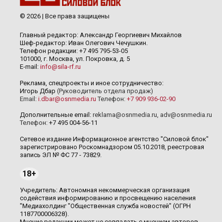
© 2026 | Все права защищены
Главный редактор: Александр Георгиевич Михайлов
Шеф-редактор: Иван Олегович Чечушкин.
Телефон редакции: +7 495 795-53-05
101000, г. Москва, ул. Покровка, д. 5
E-mail:
info@sila-rf.ru
Реклама, спецпроекты и иное сотрудничество:
Игорь Дбар
(Руководитель отдела продаж)
Email:
i.dbar@osnmedia.ru
Телефон:
+7 909 936-02-90
Дополнительные email:
reklama@osnmedia.ru
,
adv@osnmedia.ru
Телефон:
+7 495 004-56-11
Сетевое издание Информационное агентство "Силовой блок"
зарегистрировано Роскомнадзором 05.10.2018, реестровая
запись ЭЛ № ФС 77 - 73829.
18+
Учредитель: Автономная некоммерческая организация
содействия информированию и просвещению населения
"Медиахолдинг "Общественная служба новостей" (ОГРН
1187700006328).
Мнение редакции может не совпадать с мнением авторов.