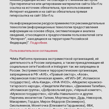
При перепечатке или цитировании материалов сайта Sila-rf.ru
ссылка на источник обязательна, при использовании в
Интернет-изданиях и на сайтах обязательна прямая
гиперссылка на сайт Sila-rf.ru.
На информационном ресурсе применяются рекомендательные
технологии (информационные технологии предоставления
информации на основе сбора, систематизации и анализа
сведений, относящихся к предпочтениям пользователей сети
"Интернет", находящихся на территории Российской
Федерации)".
Подробнее
.
Пользовательское соглашение
.
*Meta Platforms признана экстремистской организацией, её
деятельность в России запрещена, а также принадлежащие ей
социальные сети Facebook и Instagram так же запрещены в
России. Экстремистские и террористические организации,
запрещенные в РФ: «АУЕ», «Правый сектор», «Азов»,
«Украинская повстанческая армия», «ИГИЛ» (ИГ, Исламское
государство), «Аль-Каида», «УНА-УНСО», «Меджлис крымско-
татарского народа», «Свидетели Иеговы», «Движение Талибан»,
«Исламская группа», «Добровольчий рух», «Чёрный комитет»,
«Мужское государство», «Штабы Навального» и другие.
Перечень иноагентов: Галкин, Моргенштерн, Дудь, Невзоров,
Макаревич, Гордон, Мирон Фёдоров (Оксимирон),
Смольянинов, Монеточка (Елизавета Гардымова), ФБК,