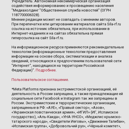
Учредитель: Автономная некоммерческая организация
содействия информированию и просвещению населения
"Медиахолдинг "Общественная служба новостей" (ОГРН
1187700006328).
Мнение редакции может не совпадать с мнением авторов.
При перепечатке или цитировании материалов сайта Sila-rf.ru
ссылка на источник обязательна, при использовании в
Интернет-изданиях и на сайтах обязательна прямая
гиперссылка на сайт Sila-rf.ru.
На информационном ресурсе применяются рекомендательные
технологии (информационные технологии предоставления
информации на основе сбора, систематизации и анализа
сведений, относящихся к предпочтениям пользователей сети
"Интернет", находящихся на территории Российской
Федерации)".
Подробнее
.
Пользовательское соглашение
.
*Meta Platforms признана экстремистской организацией, её
деятельность в России запрещена, а также принадлежащие ей
социальные сети Facebook и Instagram так же запрещены в
России. Экстремистские и террористические организации,
запрещенные в РФ: «АУЕ», «Правый сектор», «Азов»,
«Украинская повстанческая армия», «ИГИЛ» (ИГ, Исламское
государство), «Аль-Каида», «УНА-УНСО», «Меджлис крымско-
татарского народа», «Свидетели Иеговы», «Движение Талибан»,
«Исламская группа», «Добровольчий рух», «Чёрный комитет»,