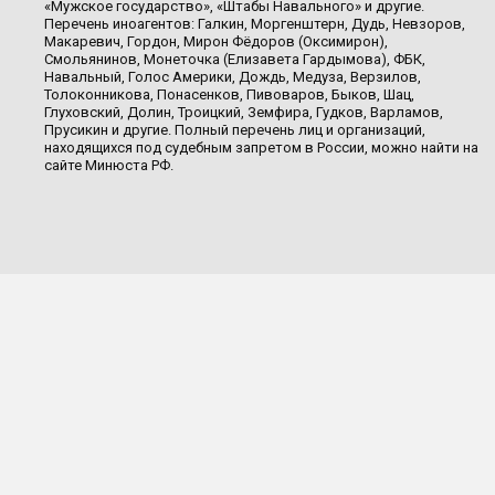
«Мужское государство», «Штабы Навального» и другие.
Перечень иноагентов: Галкин, Моргенштерн, Дудь, Невзоров,
Макаревич, Гордон, Мирон Фёдоров (Оксимирон),
Смольянинов, Монеточка (Елизавета Гардымова), ФБК,
Навальный, Голос Америки, Дождь, Медуза, Верзилов,
Толоконникова, Понасенков, Пивоваров, Быков, Шац,
Глуховский, Долин, Троицкий, Земфира, Гудков, Варламов,
Прусикин и другие. Полный перечень лиц и организаций,
находящихся под судебным запретом в России, можно найти на
сайте Минюста РФ.