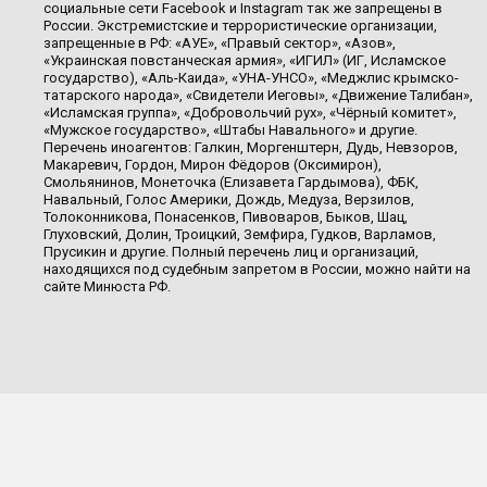
социальные сети Facebook и Instagram так же запрещены в
России. Экстремистские и террористические организации,
запрещенные в РФ: «АУЕ», «Правый сектор», «Азов»,
«Украинская повстанческая армия», «ИГИЛ» (ИГ, Исламское
государство), «Аль-Каида», «УНА-УНСО», «Меджлис крымско-
татарского народа», «Свидетели Иеговы», «Движение Талибан»,
«Исламская группа», «Добровольчий рух», «Чёрный комитет»,
«Мужское государство», «Штабы Навального» и другие.
Перечень иноагентов: Галкин, Моргенштерн, Дудь, Невзоров,
Макаревич, Гордон, Мирон Фёдоров (Оксимирон),
Смольянинов, Монеточка (Елизавета Гардымова), ФБК,
Навальный, Голос Америки, Дождь, Медуза, Верзилов,
Толоконникова, Понасенков, Пивоваров, Быков, Шац,
Глуховский, Долин, Троицкий, Земфира, Гудков, Варламов,
Прусикин и другие. Полный перечень лиц и организаций,
находящихся под судебным запретом в России, можно найти на
сайте Минюста РФ.