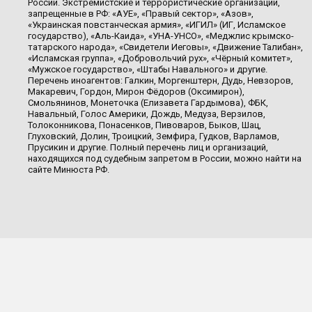
России. Экстремистские и террористические организации,
запрещенные в РФ: «АУЕ», «Правый сектор», «Азов»,
«Украинская повстанческая армия», «ИГИЛ» (ИГ, Исламское
государство), «Аль-Каида», «УНА-УНСО», «Меджлис крымско-
татарского народа», «Свидетели Иеговы», «Движение Талибан»,
«Исламская группа», «Добровольчий рух», «Чёрный комитет»,
«Мужское государство», «Штабы Навального» и другие.
Перечень иноагентов: Галкин, Моргенштерн, Дудь, Невзоров,
Макаревич, Гордон, Мирон Фёдоров (Оксимирон),
Смольянинов, Монеточка (Елизавета Гардымова), ФБК,
Навальный, Голос Америки, Дождь, Медуза, Верзилов,
Толоконникова, Понасенков, Пивоваров, Быков, Шац,
Глуховский, Долин, Троицкий, Земфира, Гудков, Варламов,
Прусикин и другие. Полный перечень лиц и организаций,
находящихся под судебным запретом в России, можно найти на
сайте Минюста РФ.