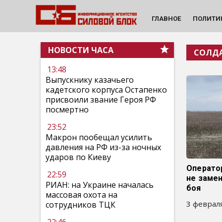
ГЛАВНОЕ
ПОЛИТИ
НОВОСТИ ЧАСА
СОЛД
13:48
Выпускнику казачьего
кадетского корпуса Остапенко
присвоили звание Героя РФ
посмертно
23:52
Макрон пообещал усилить
давления на РФ из-за ночных
ударов по Киеву
Операто
22:59
не замен
РИАН: на Украине началась
боя
массовая охота на
3 февраля
сотрудников ТЦК