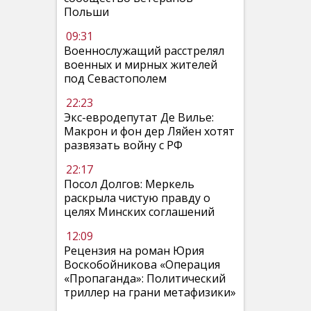
Польши
09:31
Военнослужащий расстрелял
военных и мирных жителей
под Севастополем
22:23
Экс-евродепутат Де Вилье:
Макрон и фон дер Ляйен хотят
развязать войну с РФ
22:17
Посол Долгов: Меркель
раскрыла чистую правду о
целях Минских соглашений
12:09
Рецензия на роман Юрия
Воскобойникова «Операция
«Пропаганда»: Политический
триллер на грани метафизики»