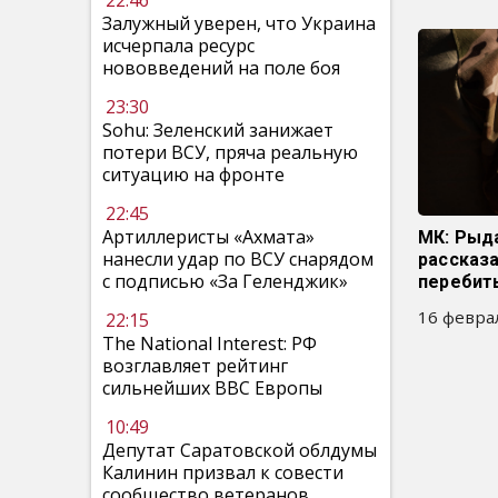
22:46
Залужный уверен, что Украина
исчерпала ресурс
нововведений на поле боя
23:30
Sohu: Зеленский занижает
потери ВСУ, пряча реальную
ситуацию на фронте
22:45
Артиллеристы «Ахмата»
МК: Рыд
нанесли удар по ВСУ снарядом
рассказа
с подписью «За Геленджик»
перебит
16 феврал
22:15
The National Interest: РФ
возглавляет рейтинг
сильнейших ВВС Европы
10:49
Депутат Саратовской облдумы
Калинин призвал к совести
сообщество ветеранов