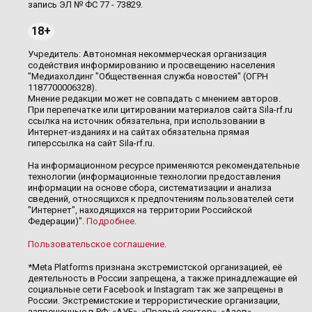
запись ЭЛ № ФС 77 - 73829.
18+
Учредитель: Автономная некоммерческая организация
содействия информированию и просвещению населения
"Медиахолдинг "Общественная служба новостей" (ОГРН
1187700006328).
Мнение редакции может не совпадать с мнением авторов.
При перепечатке или цитировании материалов сайта Sila-rf.ru
ссылка на источник обязательна, при использовании в
Интернет-изданиях и на сайтах обязательна прямая
гиперссылка на сайт Sila-rf.ru.
На информационном ресурсе применяются рекомендательные
технологии (информационные технологии предоставления
информации на основе сбора, систематизации и анализа
сведений, относящихся к предпочтениям пользователей сети
"Интернет", находящихся на территории Российской
Федерации)".
Подробнее
.
Пользовательское соглашение
.
*Meta Platforms признана экстремистской организацией, её
деятельность в России запрещена, а также принадлежащие ей
социальные сети Facebook и Instagram так же запрещены в
России. Экстремистские и террористические организации,
запрещенные в РФ: «АУЕ», «Правый сектор», «Азов»,