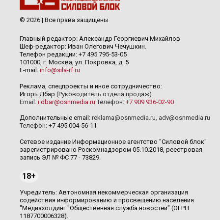
© 2026 | Все права защищены
Главный редактор: Александр Георгиевич Михайлов
Шеф-редактор: Иван Олегович Чечушкин.
Телефон редакции: +7 495 795-53-05
101000, г. Москва, ул. Покровка, д. 5
E-mail:
info@sila-rf.ru
Реклама, спецпроекты и иное сотрудничество:
Игорь Дбар
(Руководитель отдела продаж)
Email:
i.dbar@osnmedia.ru
Телефон:
+7 909 936-02-90
Дополнительные email:
reklama@osnmedia.ru
,
adv@osnmedia.ru
Телефон:
+7 495 004-56-11
Сетевое издание Информационное агентство "Силовой блок"
зарегистрировано Роскомнадзором 05.10.2018, реестровая
запись ЭЛ № ФС 77 - 73829.
18+
Учредитель: Автономная некоммерческая организация
содействия информированию и просвещению населения
"Медиахолдинг "Общественная служба новостей" (ОГРН
1187700006328).