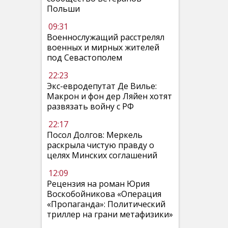
Польши
09:31
Военнослужащий расстрелял
военных и мирных жителей
под Севастополем
22:23
Экс-евродепутат Де Вилье:
Макрон и фон дер Ляйен хотят
развязать войну с РФ
22:17
Посол Долгов: Меркель
раскрыла чистую правду о
целях Минских соглашений
12:09
Рецензия на роман Юрия
Воскобойникова «Операция
«Пропаганда»: Политический
триллер на грани метафизики»