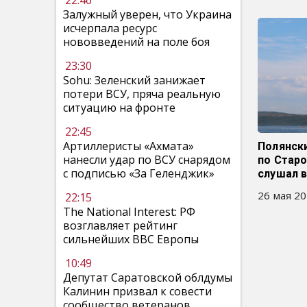
22:46
Залужный уверен, что Украина
исчерпала ресурс
нововведений на поле боя
23:30
Sohu: Зеленский занижает
потери ВСУ, пряча реальную
ситуацию на фронте
22:45
Артиллеристы «Ахмата»
Полянски
нанесли удар по ВСУ снарядом
по Стар
с подписью «За Геленджик»
слушал в
26 мая 20
22:15
The National Interest: РФ
возглавляет рейтинг
сильнейших ВВС Европы
10:49
Депутат Саратовской облдумы
Калинин призвал к совести
сообщество ветеранов