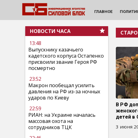
ГЛАВНОЕ
ПОЛИТИ
НОВОСТИ ЧАСА
СТАРО
13:48
Выпускнику казачьего
кадетского корпуса Остапенко
присвоили звание Героя РФ
посмертно
23:52
Макрон пообещал усилить
давления на РФ из-за ночных
ударов по Киеву
В РФ до
22:59
женского
РИАН: на Украине началась
детей в
массовая охота на
3 июня 20
сотрудников ТЦК