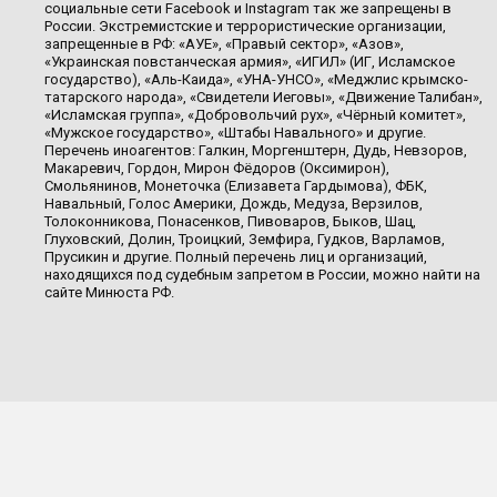
социальные сети Facebook и Instagram так же запрещены в
России. Экстремистские и террористические организации,
запрещенные в РФ: «АУЕ», «Правый сектор», «Азов»,
«Украинская повстанческая армия», «ИГИЛ» (ИГ, Исламское
государство), «Аль-Каида», «УНА-УНСО», «Меджлис крымско-
татарского народа», «Свидетели Иеговы», «Движение Талибан»,
«Исламская группа», «Добровольчий рух», «Чёрный комитет»,
«Мужское государство», «Штабы Навального» и другие.
Перечень иноагентов: Галкин, Моргенштерн, Дудь, Невзоров,
Макаревич, Гордон, Мирон Фёдоров (Оксимирон),
Смольянинов, Монеточка (Елизавета Гардымова), ФБК,
Навальный, Голос Америки, Дождь, Медуза, Верзилов,
Толоконникова, Понасенков, Пивоваров, Быков, Шац,
Глуховский, Долин, Троицкий, Земфира, Гудков, Варламов,
Прусикин и другие. Полный перечень лиц и организаций,
находящихся под судебным запретом в России, можно найти на
сайте Минюста РФ.