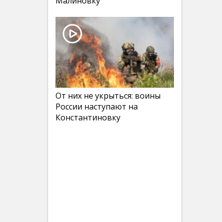
Малиновку
От них не укрыться: воины
России наступают на
Константиновку