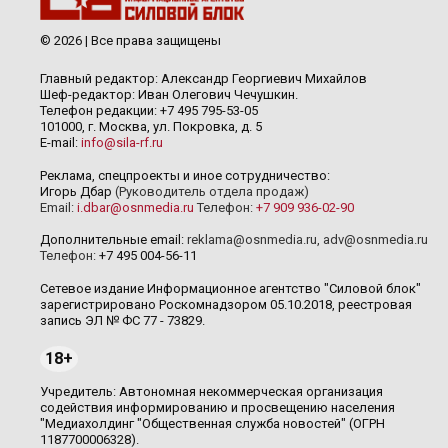
© 2026 | Все права защищены
Главный редактор: Александр Георгиевич Михайлов
Шеф-редактор: Иван Олегович Чечушкин.
Телефон редакции: +7 495 795-53-05
101000, г. Москва, ул. Покровка, д. 5
E-mail:
info@sila-rf.ru
Реклама, спецпроекты и иное сотрудничество:
Игорь Дбар
(Руководитель отдела продаж)
Email:
i.dbar@osnmedia.ru
Телефон:
+7 909 936-02-90
Дополнительные email:
reklama@osnmedia.ru
,
adv@osnmedia.ru
Телефон:
+7 495 004-56-11
Сетевое издание Информационное агентство "Силовой блок"
зарегистрировано Роскомнадзором 05.10.2018, реестровая
запись ЭЛ № ФС 77 - 73829.
18+
Учредитель: Автономная некоммерческая организация
содействия информированию и просвещению населения
"Медиахолдинг "Общественная служба новостей" (ОГРН
1187700006328).