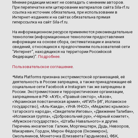
Мнение редакции может не совпадать с мнением авторов.
При перепечатке или цитировании материалов сайта Sila-rf.ru
ссылка на источник обязательна, при использовании в
Интернет-изданиях и на сайтах обязательна прямая
гиперссылка на сайт Sila-rf.ru.
На информационном ресурсе применяются рекомендательные
технологии (информационные технологии предоставления
информации на основе сбора, систематизации и анализа
сведений, относящихся к предпочтениям пользователей сети
"Интернет", находящихся на территории Российской
Федерации)".
Подробнее
.
Пользовательское соглашение
.
*Meta Platforms признана экстремистской организацией, её
деятельность в России запрещена, а также принадлежащие ей
социальные сети Facebook и Instagram так же запрещены в
России. Экстремистские и террористические организации,
запрещенные в РФ: «АУЕ», «Правый сектор», «Азов»,
«Украинская повстанческая армия», «ИГИЛ» (ИГ, Исламское
государство), «Аль-Каида», «УНА-УНСО», «Меджлис крымско-
татарского народа», «Свидетели Иеговы», «Движение Талибан»,
«Исламская группа», «Добровольчий рух», «Чёрный комитет»,
«Мужское государство», «Штабы Навального» и другие.
Перечень иноагентов: Галкин, Моргенштерн, Дудь, Невзоров,
Макаревич, Гордон, Мирон Фёдоров (Оксимирон),
Смольянинов, Монеточка (Елизавета Гардымова), ФБК,