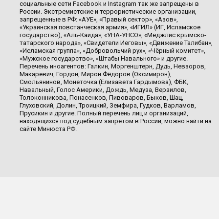
социальные сети Facebook и Instagram так же запрещены в
России. Экстремистские и террористические организации,
запрещенные в РФ: «АУЕ», «Правый сектор», «Азов»,
«Украинская повстанческая армия», «ИГИЛ» (ИГ, Исламское
государство), «Аль-Каида», «УНА-УНСО», «Меджлис крымско-
татарского народа», «Свидетели Иеговы», «Движение Талибан»,
«Исламская группа», «Добровольчий рух», «Чёрный комитет»,
«Мужское государство», «Штабы Навального» и другие.
Перечень иноагентов: Галкин, Моргенштерн, Дудь, Невзоров,
Макаревич, Гордон, Мирон Фёдоров (Оксимирон),
Смольянинов, Монеточка (Елизавета Гардымова), ФБК,
Навальный, Голос Америки, Дождь, Медуза, Верзилов,
Толоконникова, Понасенков, Пивоваров, Быков, Шац,
Глуховский, Долин, Троицкий, Земфира, Гудков, Варламов,
Прусикин и другие. Полный перечень лиц и организаций,
находящихся под судебным запретом в России, можно найти на
сайте Минюста РФ.