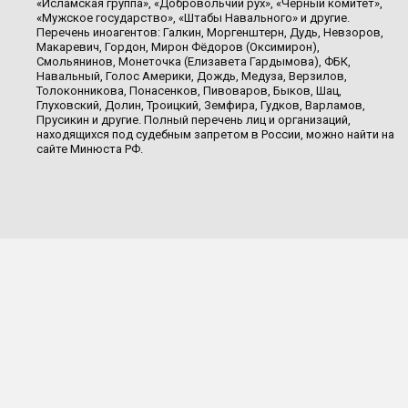
«Исламская группа», «Добровольчий рух», «Чёрный комитет»,
«Мужское государство», «Штабы Навального» и другие.
Перечень иноагентов: Галкин, Моргенштерн, Дудь, Невзоров,
Макаревич, Гордон, Мирон Фёдоров (Оксимирон),
Смольянинов, Монеточка (Елизавета Гардымова), ФБК,
Навальный, Голос Америки, Дождь, Медуза, Верзилов,
Толоконникова, Понасенков, Пивоваров, Быков, Шац,
Глуховский, Долин, Троицкий, Земфира, Гудков, Варламов,
Прусикин и другие. Полный перечень лиц и организаций,
находящихся под судебным запретом в России, можно найти на
сайте Минюста РФ.