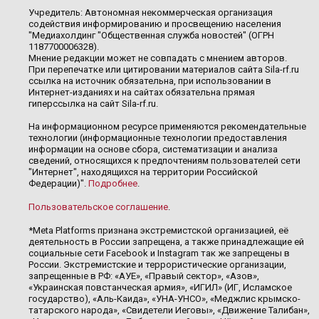
Учредитель: Автономная некоммерческая организация
содействия информированию и просвещению населения
"Медиахолдинг "Общественная служба новостей" (ОГРН
1187700006328).
Мнение редакции может не совпадать с мнением авторов.
При перепечатке или цитировании материалов сайта Sila-rf.ru
ссылка на источник обязательна, при использовании в
Интернет-изданиях и на сайтах обязательна прямая
гиперссылка на сайт Sila-rf.ru.
На информационном ресурсе применяются рекомендательные
технологии (информационные технологии предоставления
информации на основе сбора, систематизации и анализа
сведений, относящихся к предпочтениям пользователей сети
"Интернет", находящихся на территории Российской
Федерации)".
Подробнее
.
Пользовательское соглашение
.
*Meta Platforms признана экстремистской организацией, её
деятельность в России запрещена, а также принадлежащие ей
социальные сети Facebook и Instagram так же запрещены в
России. Экстремистские и террористические организации,
запрещенные в РФ: «АУЕ», «Правый сектор», «Азов»,
«Украинская повстанческая армия», «ИГИЛ» (ИГ, Исламское
государство), «Аль-Каида», «УНА-УНСО», «Меджлис крымско-
татарского народа», «Свидетели Иеговы», «Движение Талибан»,