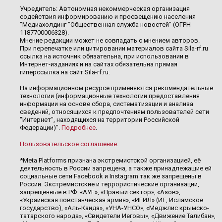
Учредитель: Автономная некоммерческая организация
содействия информированию и просвещению населения
"Медиахолдинг "Общественная служба новостей" (ОГРН
1187700006328).
Мнение редакции может не совпадать с мнением авторов.
При перепечатке или цитировании материалов сайта Sila-rf.ru
ссылка на источник обязательна, при использовании в
Интернет-изданиях и на сайтах обязательна прямая
гиперссылка на сайт Sila-rf.ru.
На информационном ресурсе применяются рекомендательные
технологии (информационные технологии предоставления
информации на основе сбора, систематизации и анализа
сведений, относящихся к предпочтениям пользователей сети
"Интернет", находящихся на территории Российской
Федерации)".
Подробнее
.
Пользовательское соглашение
.
*Meta Platforms признана экстремистской организацией, её
деятельность в России запрещена, а также принадлежащие ей
социальные сети Facebook и Instagram так же запрещены в
России. Экстремистские и террористические организации,
запрещенные в РФ: «АУЕ», «Правый сектор», «Азов»,
«Украинская повстанческая армия», «ИГИЛ» (ИГ, Исламское
государство), «Аль-Каида», «УНА-УНСО», «Меджлис крымско-
татарского народа», «Свидетели Иеговы», «Движение Талибан»,