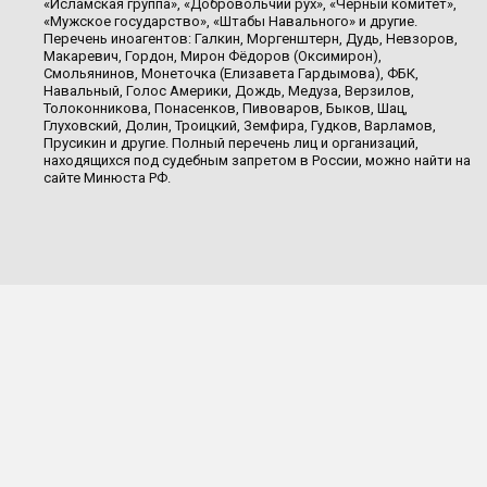
«Исламская группа», «Добровольчий рух», «Чёрный комитет»,
«Мужское государство», «Штабы Навального» и другие.
Перечень иноагентов: Галкин, Моргенштерн, Дудь, Невзоров,
Макаревич, Гордон, Мирон Фёдоров (Оксимирон),
Смольянинов, Монеточка (Елизавета Гардымова), ФБК,
Навальный, Голос Америки, Дождь, Медуза, Верзилов,
Толоконникова, Понасенков, Пивоваров, Быков, Шац,
Глуховский, Долин, Троицкий, Земфира, Гудков, Варламов,
Прусикин и другие. Полный перечень лиц и организаций,
находящихся под судебным запретом в России, можно найти на
сайте Минюста РФ.