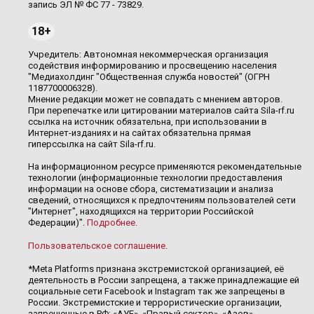
запись ЭЛ № ФС 77 - 73829.
18+
Учредитель: Автономная некоммерческая организация
содействия информированию и просвещению населения
"Медиахолдинг "Общественная служба новостей" (ОГРН
1187700006328).
Мнение редакции может не совпадать с мнением авторов.
При перепечатке или цитировании материалов сайта Sila-rf.ru
ссылка на источник обязательна, при использовании в
Интернет-изданиях и на сайтах обязательна прямая
гиперссылка на сайт Sila-rf.ru.
На информационном ресурсе применяются рекомендательные
технологии (информационные технологии предоставления
информации на основе сбора, систематизации и анализа
сведений, относящихся к предпочтениям пользователей сети
"Интернет", находящихся на территории Российской
Федерации)".
Подробнее
.
Пользовательское соглашение
.
*Meta Platforms признана экстремистской организацией, её
деятельность в России запрещена, а также принадлежащие ей
социальные сети Facebook и Instagram так же запрещены в
России. Экстремистские и террористические организации,
запрещенные в РФ: «АУЕ», «Правый сектор», «Азов»,