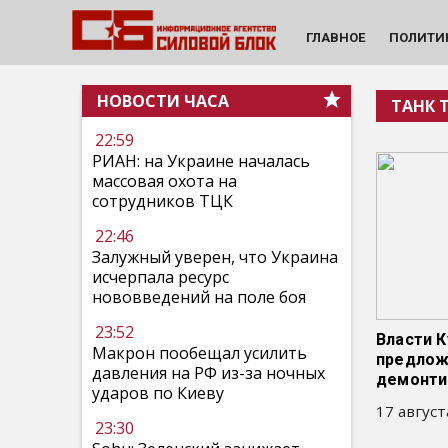
ГЛАВНОЕ
ПОЛИТИ
НОВОСТИ ЧАСА
ТАНК Т
22:59
РИАН: на Украине началась
массовая охота на
сотрудников ТЦК
22:46
Залужный уверен, что Украина
исчерпала ресурс
нововведений на поле боя
23:52
Власти К
Макрон пообещал усилить
предлож
давления на РФ из-за ночных
демонти
ударов по Киеву
17 август
23:30