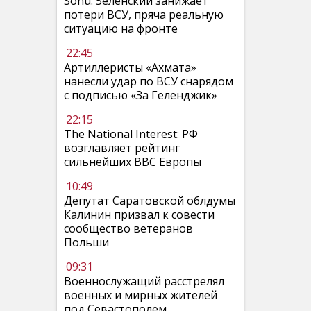
Sohu: Зеленский занижает
потери ВСУ, пряча реальную
ситуацию на фронте
22:45
Артиллеристы «Ахмата»
нанесли удар по ВСУ снарядом
с подписью «За Геленджик»
22:15
The National Interest: РФ
возглавляет рейтинг
сильнейших ВВС Европы
10:49
Депутат Саратовской облдумы
Калинин призвал к совести
сообщество ветеранов
Польши
09:31
Военнослужащий расстрелял
военных и мирных жителей
под Севастополем