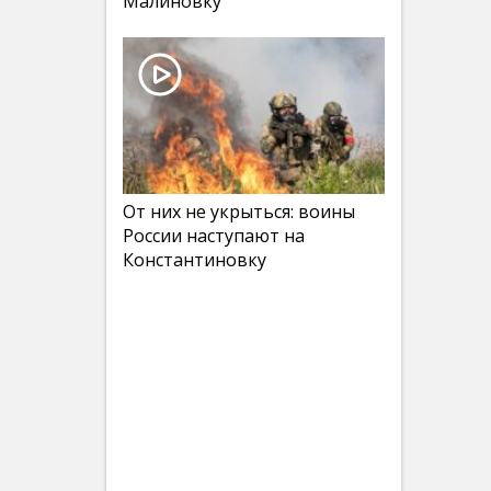
Малиновку
От них не укрыться: воины
России наступают на
Константиновку