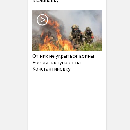
Малиновку
От них не укрыться: воины
России наступают на
Константиновку