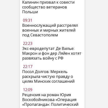
Калинин призвал к совести
сообщество ветеранов
Польши
09:31
Военнослужащий расстрелял
военных и мирных жителей
под Севастополем
22:23
Экс-евродепутат Де Вилье:
Макрон и фон дер Ляйен хотят
развязать войну с РФ
22:17
Посол Долгов: Меркель
раскрыла чистую правду о
целях Минских соглашений
12:09
Рецензия на роман Юрия
Воскобойникова «Операция
«Пропаганда»: Политический