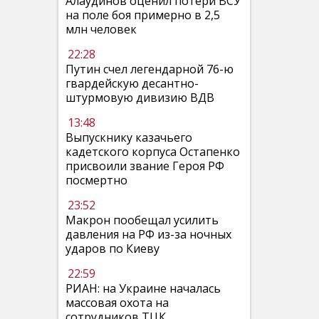
Алаудинов оценил потери ВСУ
на поле боя примерно в 2,5
млн человек
22:28
Путин счел легендарной 76-ю
гвардейскую десантно-
штурмовую дивизию ВДВ
13:48
Выпускнику казачьего
кадетского корпуса Остапенко
присвоили звание Героя РФ
посмертно
23:52
Макрон пообещал усилить
давления на РФ из-за ночных
ударов по Киеву
22:59
РИАН: на Украине началась
массовая охота на
сотрудников ТЦК