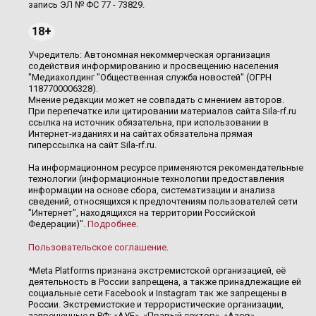
запись ЭЛ № ФС 77 - 73829.
18+
Учредитель: Автономная некоммерческая организация
содействия информированию и просвещению населения
"Медиахолдинг "Общественная служба новостей" (ОГРН
1187700006328).
Мнение редакции может не совпадать с мнением авторов.
При перепечатке или цитировании материалов сайта Sila-rf.ru
ссылка на источник обязательна, при использовании в
Интернет-изданиях и на сайтах обязательна прямая
гиперссылка на сайт Sila-rf.ru.
На информационном ресурсе применяются рекомендательные
технологии (информационные технологии предоставления
информации на основе сбора, систематизации и анализа
сведений, относящихся к предпочтениям пользователей сети
"Интернет", находящихся на территории Российской
Федерации)".
Подробнее
.
Пользовательское соглашение
.
*Meta Platforms признана экстремистской организацией, её
деятельность в России запрещена, а также принадлежащие ей
социальные сети Facebook и Instagram так же запрещены в
России. Экстремистские и террористические организации,
запрещенные в РФ: «АУЕ», «Правый сектор», «Азов»,