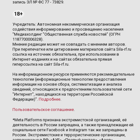
запись ЭЛ № ФС 77 - 73829.
18+
Учредитель: Автономная некоммерческая организация
содействия информированию и просвещению населения
"Медиахолдинг "Общественная служба новостей" (ОГРН
1187700006328).
Мнение редакции может не совпадать с мнением авторов.
При перепечатке или цитировании материалов сайта Sila-rf.ru
ссылка на источник обязательна, при использовании в
Интернет-изданиях и на сайтах обязательна прямая
гиперссылка на сайт Sila-rf.ru.
На информационном ресурсе применяются рекомендательные
технологии (информационные технологии предоставления
информации на основе сбора, систематизации и анализа
сведений, относящихся к предпочтениям пользователей сети
"Интернет", находящихся на территории Российской
Федерации)".
Подробнее
.
Пользовательское соглашение
.
*Meta Platforms признана экстремистской организацией, её
деятельность в России запрещена, а также принадлежащие ей
социальные сети Facebook и Instagram так же запрещены в
России. Экстремистские и террористические организации,
запрещенные в РФ: «АУЕ», «Правый сектор», «Азов»,