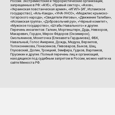
России. Экстремистские и террористические организации,
запрещенные в РФ: «АУЕ», «Правый сектор», «Азов»,
«Украинская повстанческая армия», «ИГИЛ» (ИГ, Исламское
государство), «Аль-Каида», «УНА-УНСО», «Меджлис крымско-
татарского народа», «Свидетели Иеговы», «Движение Талибан»,
«Исламская группа», «Добровольчий рух», «Чёрный комитет»,
«Мужское государство», «Штабы Навального» и другие.
Перечень иноагентов: Галкин, Моргенштерн, Дудь, Невзоров,
Макаревич, Гордон, Мирон Фёдоров (Оксимирон),
Смольянинов, Монеточка (Елизавета Гардымова), ФБК,
Навальный, Голос Америки, Дождь, Медуза, Верзилов,
Толоконникова, Понасенков, Пивоваров, Быков, Шац,
Глуховский, Долин, Троицкий, Земфира, Гудков, Варламов,
Прусикин и другие. Полный перечень лиц и организаций,
находящихся под судебным запретом в России, можно найти на
сайте Минюста РФ.