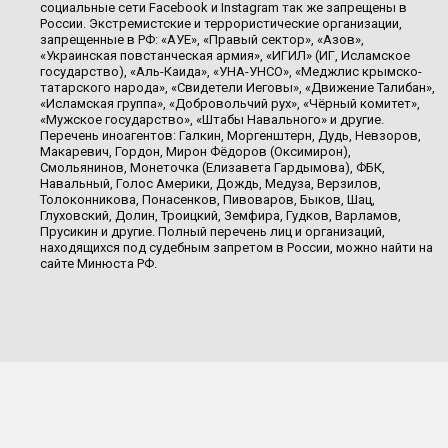
социальные сети Facebook и Instagram так же запрещены в
России. Экстремистские и террористические организации,
запрещенные в РФ: «АУЕ», «Правый сектор», «Азов»,
«Украинская повстанческая армия», «ИГИЛ» (ИГ, Исламское
государство), «Аль-Каида», «УНА-УНСО», «Меджлис крымско-
татарского народа», «Свидетели Иеговы», «Движение Талибан»,
«Исламская группа», «Добровольчий рух», «Чёрный комитет»,
«Мужское государство», «Штабы Навального» и другие.
Перечень иноагентов: Галкин, Моргенштерн, Дудь, Невзоров,
Макаревич, Гордон, Мирон Фёдоров (Оксимирон),
Смольянинов, Монеточка (Елизавета Гардымова), ФБК,
Навальный, Голос Америки, Дождь, Медуза, Верзилов,
Толоконникова, Понасенков, Пивоваров, Быков, Шац,
Глуховский, Долин, Троицкий, Земфира, Гудков, Варламов,
Прусикин и другие. Полный перечень лиц и организаций,
находящихся под судебным запретом в России, можно найти на
сайте Минюста РФ.