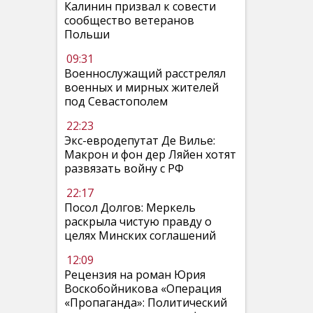
Калинин призвал к совести
сообщество ветеранов
Польши
09:31
Военнослужащий расстрелял
военных и мирных жителей
под Севастополем
22:23
Экс-евродепутат Де Вилье:
Макрон и фон дер Ляйен хотят
развязать войну с РФ
22:17
Посол Долгов: Меркель
раскрыла чистую правду о
целях Минских соглашений
12:09
Рецензия на роман Юрия
Воскобойникова «Операция
«Пропаганда»: Политический