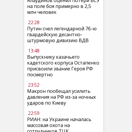
Алаудинов оценил потери ВСУ
на поле боя примерно в 2,5
млн человек
22:28
Путин счел легендарной 76-ю
гвардейскую десантно-
штурмовую дивизию ВДВ
13:48
Выпускнику казачьего
кадетского корпуса Остапенко
присвоили звание Героя РФ
посмертно
23:52
Макрон пообещал усилить
давления на РФ из-за ночных
ударов по Киеву
22:59
РИАН: на Украине началась
массовая охота на
сотрудников ТЦК