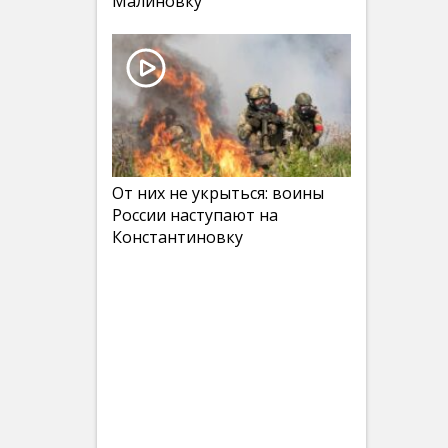
Малиновку
От них не укрыться: воины
России наступают на
Константиновку