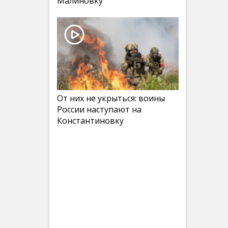
Малиновку
От них не укрыться: воины
России наступают на
Константиновку