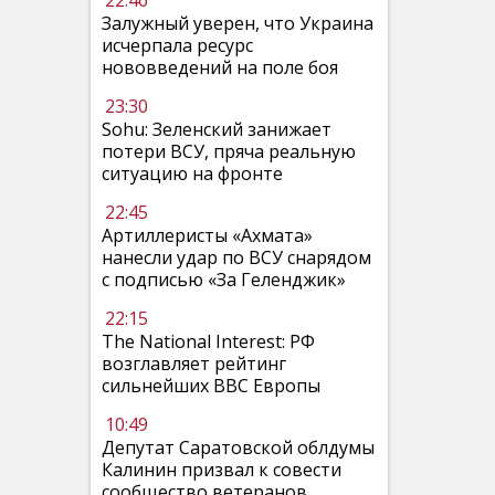
22:46
Залужный уверен, что Украина
исчерпала ресурс
нововведений на поле боя
23:30
Sohu: Зеленский занижает
потери ВСУ, пряча реальную
ситуацию на фронте
22:45
Артиллеристы «Ахмата»
нанесли удар по ВСУ снарядом
с подписью «За Геленджик»
22:15
The National Interest: РФ
возглавляет рейтинг
сильнейших ВВС Европы
10:49
Депутат Саратовской облдумы
Калинин призвал к совести
сообщество ветеранов