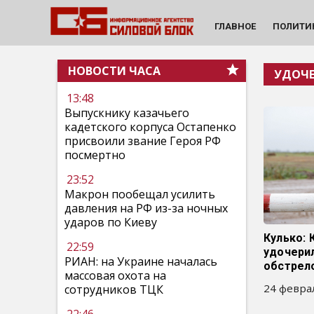
ГЛАВНОЕ
ПОЛИТИ
НОВОСТИ ЧАСА
УДОЧЕ
13:48
Выпускнику казачьего
кадетского корпуса Остапенко
присвоили звание Героя РФ
посмертно
23:52
Макрон пообещал усилить
давления на РФ из-за ночных
ударов по Киеву
Кулько:
22:59
удочери
РИАН: на Украине началась
обстрел
массовая охота на
24 феврал
сотрудников ТЦК