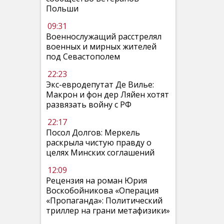
Польши
09:31
Военнослужащий расстрелял
военных и мирных жителей
под Севастополем
22:23
Экс-евродепутат Де Вилье:
Макрон и фон дер Ляйен хотят
развязать войну с РФ
22:17
Посол Долгов: Меркель
раскрыла чистую правду о
целях Минских соглашений
12:09
Рецензия на роман Юрия
Воскобойникова «Операция
«Пропаганда»: Политический
триллер на грани метафизики»