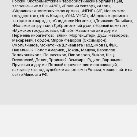
России. Экстремистские и террористические организации,
запрещенные в РФ: «АУЕ», «Правый сектор», «Азов»,
«Украинская повстанческая армия», «ИГИЛ» (ИГ, Исламское
государство), «Аль-Каида», «УНА-УНСО», «Меджлис крымско-
татарского народа», «Свидетели Иеговы», «Движение Талибан»,
«Исламская группа», «Добровольчий рух», «Чёрный комитет»,
«Мужское государство», «Штабы Навального» и другие.
Перечень иноагентов: Галкин, Моргенштерн, Дудь, Невзоров,
Макаревич, Гордон, Мирон Фёдоров (Оксимирон),
Смольянинов, Монеточка (Елизавета Гардымова), ФБК,
Навальный, Голос Америки, Дождь, Медуза, Верзилов,
Толоконникова, Понасенков, Пивоваров, Быков, Шац,
Глуховский, Долин, Троицкий, Земфира, Гудков, Варламов,
Прусикин и другие. Полный перечень лиц и организаций,
находящихся под судебным запретом в России, можно найти на
сайте Минюста РФ.