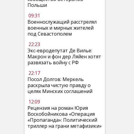
Польши
09:31
Военнослужащий расстрелял
военных и мирных жителей
под Севастополем
22:23
Экс-евродепутат Де Вилье:
Макрон и фон дер Ляйен хотят
развязать войну с РФ
22:17
Посол Долгов: Меркель
раскрыла чистую правду о
целях Минских соглашений
12:09
Рецензия на роман Юрия
Воскобойникова «Операция
«Пропаганда»: Политический
триллер на грани метафизики»