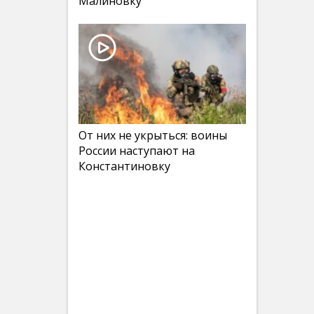
Малиновку
От них не укрыться: воины
России наступают на
Константиновку