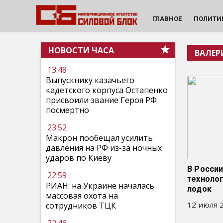
ГЛАВНОЕ
ПОЛИТИ
НОВОСТИ ЧАСА
ВАЛЕР
13:48
Выпускнику казачьего
кадетского корпуса Остапенко
присвоили звание Героя РФ
посмертно
23:52
Макрон пообещал усилить
давления на РФ из-за ночных
ударов по Киеву
В Росси
22:59
техноло
РИАН: на Украине началась
лодок
массовая охота на
12 июля 2
сотрудников ТЦК