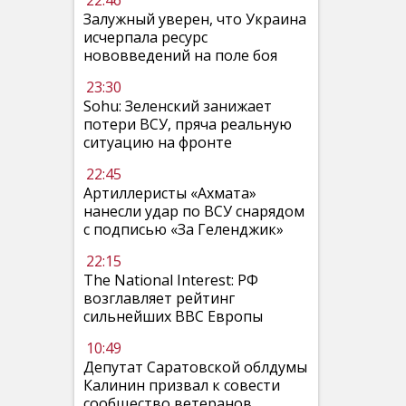
22:46
Залужный уверен, что Украина
исчерпала ресурс
нововведений на поле боя
23:30
Sohu: Зеленский занижает
потери ВСУ, пряча реальную
ситуацию на фронте
22:45
Артиллеристы «Ахмата»
нанесли удар по ВСУ снарядом
с подписью «За Геленджик»
22:15
The National Interest: РФ
возглавляет рейтинг
сильнейших ВВС Европы
10:49
Депутат Саратовской облдумы
Калинин призвал к совести
сообщество ветеранов