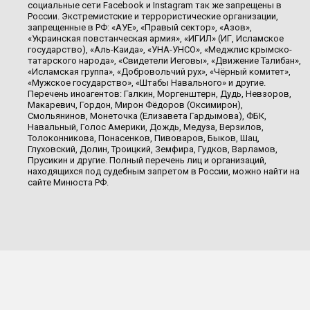
социальные сети Facebook и Instagram так же запрещены в
России. Экстремистские и террористические организации,
запрещенные в РФ: «АУЕ», «Правый сектор», «Азов»,
«Украинская повстанческая армия», «ИГИЛ» (ИГ, Исламское
государство), «Аль-Каида», «УНА-УНСО», «Меджлис крымско-
татарского народа», «Свидетели Иеговы», «Движение Талибан»,
«Исламская группа», «Добровольчий рух», «Чёрный комитет»,
«Мужское государство», «Штабы Навального» и другие.
Перечень иноагентов: Галкин, Моргенштерн, Дудь, Невзоров,
Макаревич, Гордон, Мирон Фёдоров (Оксимирон),
Смольянинов, Монеточка (Елизавета Гардымова), ФБК,
Навальный, Голос Америки, Дождь, Медуза, Верзилов,
Толоконникова, Понасенков, Пивоваров, Быков, Шац,
Глуховский, Долин, Троицкий, Земфира, Гудков, Варламов,
Прусикин и другие. Полный перечень лиц и организаций,
находящихся под судебным запретом в России, можно найти на
сайте Минюста РФ.