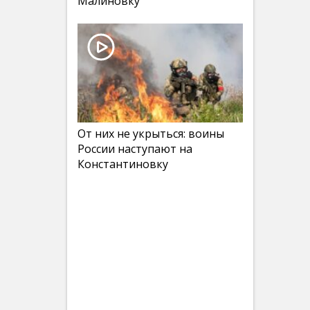
Малиновку
От них не укрыться: воины
России наступают на
Константиновку