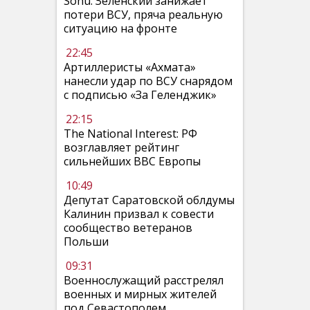
Sohu: Зеленский занижает
потери ВСУ, пряча реальную
ситуацию на фронте
22:45
Артиллеристы «Ахмата»
нанесли удар по ВСУ снарядом
с подписью «За Геленджик»
22:15
The National Interest: РФ
возглавляет рейтинг
сильнейших ВВС Европы
10:49
Депутат Саратовской облдумы
Калинин призвал к совести
сообщество ветеранов
Польши
09:31
Военнослужащий расстрелял
военных и мирных жителей
под Севастополем