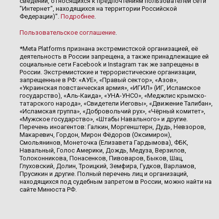
сведений, относящихся к предпочтениям пользователей сети
"Интернет", находящихся на территории Российской
Федерации)".
Подробнее
.
Пользовательское соглашение
.
*Meta Platforms признана экстремистской организацией, её
деятельность в России запрещена, а также принадлежащие ей
социальные сети Facebook и Instagram так же запрещены в
России. Экстремистские и террористические организации,
запрещенные в РФ: «АУЕ», «Правый сектор», «Азов»,
«Украинская повстанческая армия», «ИГИЛ» (ИГ, Исламское
государство), «Аль-Каида», «УНА-УНСО», «Меджлис крымско-
татарского народа», «Свидетели Иеговы», «Движение Талибан»,
«Исламская группа», «Добровольчий рух», «Чёрный комитет»,
«Мужское государство», «Штабы Навального» и другие.
Перечень иноагентов: Галкин, Моргенштерн, Дудь, Невзоров,
Макаревич, Гордон, Мирон Фёдоров (Оксимирон),
Смольянинов, Монеточка (Елизавета Гардымова), ФБК,
Навальный, Голос Америки, Дождь, Медуза, Верзилов,
Толоконникова, Понасенков, Пивоваров, Быков, Шац,
Глуховский, Долин, Троицкий, Земфира, Гудков, Варламов,
Прусикин и другие. Полный перечень лиц и организаций,
находящихся под судебным запретом в России, можно найти на
сайте Минюста РФ.