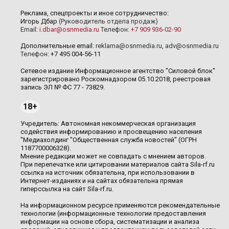
Реклама, спецпроекты и иное сотрудничество:
Игорь Дбар
(Руководитель отдела продаж)
Email:
i.dbar@osnmedia.ru
Телефон:
+7 909 936-02-90
Дополнительные email:
reklama@osnmedia.ru
,
adv@osnmedia.ru
Телефон:
+7 495 004-56-11
Сетевое издание Информационное агентство "Силовой блок"
зарегистрировано Роскомнадзором 05.10.2018, реестровая
запись ЭЛ № ФС 77 - 73829.
18+
Учредитель: Автономная некоммерческая организация
содействия информированию и просвещению населения
"Медиахолдинг "Общественная служба новостей" (ОГРН
1187700006328).
Мнение редакции может не совпадать с мнением авторов.
При перепечатке или цитировании материалов сайта Sila-rf.ru
ссылка на источник обязательна, при использовании в
Интернет-изданиях и на сайтах обязательна прямая
гиперссылка на сайт Sila-rf.ru.
На информационном ресурсе применяются рекомендательные
технологии (информационные технологии предоставления
информации на основе сбора, систематизации и анализа