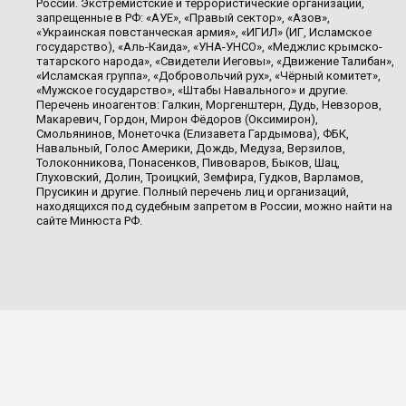
России. Экстремистские и террористические организации,
запрещенные в РФ: «АУЕ», «Правый сектор», «Азов»,
«Украинская повстанческая армия», «ИГИЛ» (ИГ, Исламское
государство), «Аль-Каида», «УНА-УНСО», «Меджлис крымско-
татарского народа», «Свидетели Иеговы», «Движение Талибан»,
«Исламская группа», «Добровольчий рух», «Чёрный комитет»,
«Мужское государство», «Штабы Навального» и другие.
Перечень иноагентов: Галкин, Моргенштерн, Дудь, Невзоров,
Макаревич, Гордон, Мирон Фёдоров (Оксимирон),
Смольянинов, Монеточка (Елизавета Гардымова), ФБК,
Навальный, Голос Америки, Дождь, Медуза, Верзилов,
Толоконникова, Понасенков, Пивоваров, Быков, Шац,
Глуховский, Долин, Троицкий, Земфира, Гудков, Варламов,
Прусикин и другие. Полный перечень лиц и организаций,
находящихся под судебным запретом в России, можно найти на
сайте Минюста РФ.