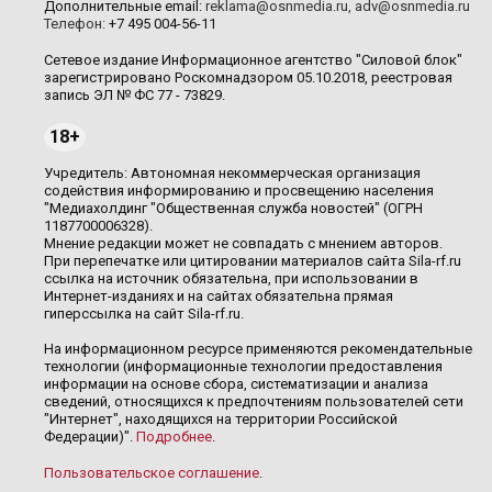
Дополнительные email:
reklama@osnmedia.ru
,
adv@osnmedia.ru
Телефон:
+7 495 004-56-11
Сетевое издание Информационное агентство "Силовой блок"
зарегистрировано Роскомнадзором 05.10.2018, реестровая
запись ЭЛ № ФС 77 - 73829.
18+
Учредитель: Автономная некоммерческая организация
содействия информированию и просвещению населения
"Медиахолдинг "Общественная служба новостей" (ОГРН
1187700006328).
Мнение редакции может не совпадать с мнением авторов.
При перепечатке или цитировании материалов сайта Sila-rf.ru
ссылка на источник обязательна, при использовании в
Интернет-изданиях и на сайтах обязательна прямая
гиперссылка на сайт Sila-rf.ru.
На информационном ресурсе применяются рекомендательные
технологии (информационные технологии предоставления
информации на основе сбора, систематизации и анализа
сведений, относящихся к предпочтениям пользователей сети
"Интернет", находящихся на территории Российской
Федерации)".
Подробнее
.
Пользовательское соглашение
.