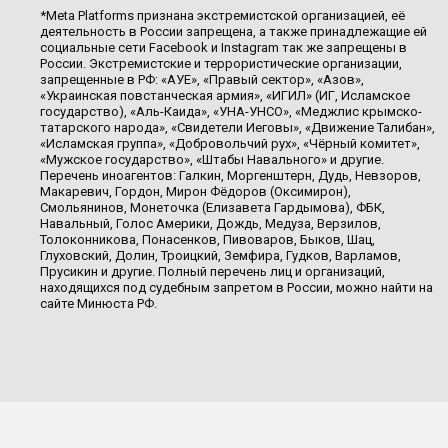
*Meta Platforms признана экстремистской организацией, её
деятельность в России запрещена, а также принадлежащие ей
социальные сети Facebook и Instagram так же запрещены в
России. Экстремистские и террористические организации,
запрещенные в РФ: «АУЕ», «Правый сектор», «Азов»,
«Украинская повстанческая армия», «ИГИЛ» (ИГ, Исламское
государство), «Аль-Каида», «УНА-УНСО», «Меджлис крымско-
татарского народа», «Свидетели Иеговы», «Движение Талибан»,
«Исламская группа», «Добровольчий рух», «Чёрный комитет»,
«Мужское государство», «Штабы Навального» и другие.
Перечень иноагентов: Галкин, Моргенштерн, Дудь, Невзоров,
Макаревич, Гордон, Мирон Фёдоров (Оксимирон),
Смольянинов, Монеточка (Елизавета Гардымова), ФБК,
Навальный, Голос Америки, Дождь, Медуза, Верзилов,
Толоконникова, Понасенков, Пивоваров, Быков, Шац,
Глуховский, Долин, Троицкий, Земфира, Гудков, Варламов,
Прусикин и другие. Полный перечень лиц и организаций,
находящихся под судебным запретом в России, можно найти на
сайте Минюста РФ.