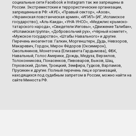
социальные сети Facebook и Instagram так же запрещены в
России. Экстремистские и террористические организации,
запрещенные в РФ: «АУЕ», «Правый сектор», «Азов»,
«Украинская повстанческая армия», «ИГИЛ» (ИГ, Исламское
государство), «Аль-Каида», «УНА-УНСО», «Меджлис крымско-
татарского народа», «Свидетели Иеговы», «Движение Талибан»,
«Исламская группа», «Добровольчий рух», «Чёрный комитет»,
«Мужское государство», «Штабы Навального» и другие.
Перечень иноагентов: Галкин, Моргенштерн, Дудь, Невзоров,
Макаревич, Гордон, Мирон Фёдоров (Оксимирон),
Смольянинов, Монеточка (Елизавета Гардымова), ФБК,
Навальный, Голос Америки, Дождь, Медуза, Верзилов,
Толоконникова, Понасенков, Пивоваров, Быков, Шац,
Глуховский, Долин, Троицкий, Земфира, Гудков, Варламов,
Прусикин и другие. Полный перечень лиц и организаций,
находящихся под судебным запретом в России, можно найти на
сайте Минюста РФ.