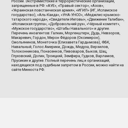
России. Экстремистские и террористические организации,
запрещенные в РФ: «АУЕ», «Правый сектор», «Азов»,
«Украинская повстанческая армия», «ИГИЛ» (ИГ, Исламское
государство), «Аль-Каида», «УНА-УНСО», «Меджлис крымско-
татарского народа», «Свидетели Иеговы», «Движение Талибан»,
«Исламская группа», «Добровольчий рух», «Чёрный комитет»,
«Мужское государство», «Штабы Навального» и другие.
Перечень иноагентов: Галкин, Моргенштерн, Дудь, Невзоров,
Макаревич, Гордон, Мирон Фёдоров (Оксимирон),
Смольянинов, Монеточка (Елизавета Гардымова), ФБК,
Навальный, Голос Америки, Дождь, Медуза, Верзилов,
Толоконникова, Понасенков, Пивоваров, Быков, Шац,
Глуховский, Долин, Троицкий, Земфира, Гудков, Варламов,
Прусикин и другие. Полный перечень лиц и организаций,
находящихся под судебным запретом в России, можно найти на
сайте Минюста РФ.