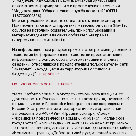
Учредитель: Автономная некоммерческая организация
содействия информированию и просвещению населения
"Медиахолдинг "Общественная служба новостей" (ОГРН
1187700006328).
Мнение редакции может не совпадать с мнением авторов.
При перепечатке или цитировании материалов сайта Sila-rf.ru
ссылка на источник обязательна, при использовании в
Интернет-изданиях и на сайтах обязательна прямая
гиперссылка на сайт Sila-rf.ru.
На информационном ресурсе применяются рекомендательные
технологии (информационные технологии предоставления
информации на основе сбора, систематизации и анализа
сведений, относящихся к предпочтениям пользователей сети
"Интернет", находящихся на территории Российской
Федерации)".
Подробнее
.
Пользовательское соглашение
.
*Meta Platforms признана экстремистской организацией, её
деятельность в России запрещена, а также принадлежащие ей
социальные сети Facebook и Instagram так же запрещены в
России. Экстремистские и террористические организации,
запрещенные в РФ: «АУЕ», «Правый сектор», «Азов»,
«Украинская повстанческая армия», «ИГИЛ» (ИГ, Исламское
государство), «Аль-Каида», «УНА-УНСО», «Меджлис крымско-
татарского народа», «Свидетели Иеговы», «Движение Талибан»,
«Исламская группа», «Добровольчий рух», «Чёрный комитет»,