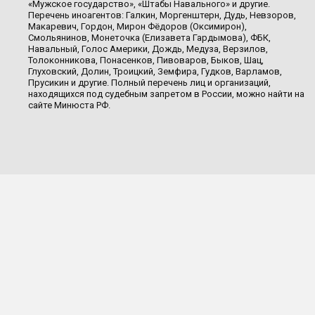
«Мужское государство», «Штабы Навального» и другие.
Перечень иноагентов: Галкин, Моргенштерн, Дудь, Невзоров,
Макаревич, Гордон, Мирон Фёдоров (Оксимирон),
Смольянинов, Монеточка (Елизавета Гардымова), ФБК,
Навальный, Голос Америки, Дождь, Медуза, Верзилов,
Толоконникова, Понасенков, Пивоваров, Быков, Шац,
Глуховский, Долин, Троицкий, Земфира, Гудков, Варламов,
Прусикин и другие. Полный перечень лиц и организаций,
находящихся под судебным запретом в России, можно найти на
сайте Минюста РФ.