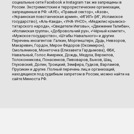
социальные сети Facebook и Instagram так же запрещены в
России. Экстремистские и террористические организации,
запрещенные в РФ: «АУЕ», «Правый сектор», «Азов»,
«Украинская повстанческая армия», «ИГИЛ» (ИГ, Исламское
государство), «Аль-Каида», «УНА-УНСО», «Меджлис крымско-
татарского народа», «Свидетели Иеговы», «Движение Талибан»,
«Исламская группа», «Добровольчий рух», «Чёрный комитет»,
«Мужское государство», «Штабы Навального» и другие.
Перечень иноагентов: Галкин, Моргенштерн, Дудь, Невзоров,
Макаревич, Гордон, Мирон Фёдоров (Оксимирон),
Смольянинов, Монеточка (Елизавета Гардымова), ФБК,
Навальный, Голос Америки, Дождь, Медуза, Верзилов,
Толоконникова, Понасенков, Пивоваров, Быков, Шац,
Глуховский, Долин, Троицкий, Земфира, Гудков, Варламов,
Прусикин и другие. Полный перечень лиц и организаций,
находящихся под судебным запретом в России, можно найти на
сайте Минюста РФ.