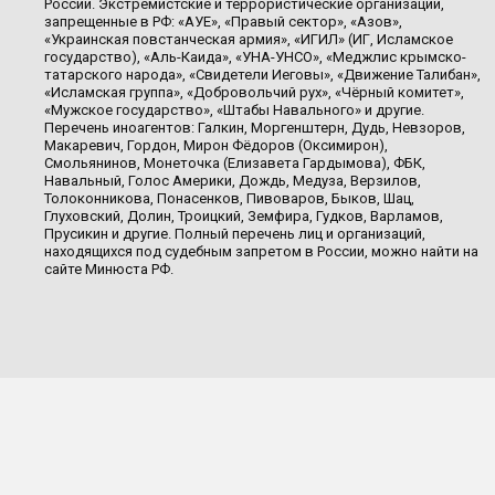
России. Экстремистские и террористические организации,
запрещенные в РФ: «АУЕ», «Правый сектор», «Азов»,
«Украинская повстанческая армия», «ИГИЛ» (ИГ, Исламское
государство), «Аль-Каида», «УНА-УНСО», «Меджлис крымско-
татарского народа», «Свидетели Иеговы», «Движение Талибан»,
«Исламская группа», «Добровольчий рух», «Чёрный комитет»,
«Мужское государство», «Штабы Навального» и другие.
Перечень иноагентов: Галкин, Моргенштерн, Дудь, Невзоров,
Макаревич, Гордон, Мирон Фёдоров (Оксимирон),
Смольянинов, Монеточка (Елизавета Гардымова), ФБК,
Навальный, Голос Америки, Дождь, Медуза, Верзилов,
Толоконникова, Понасенков, Пивоваров, Быков, Шац,
Глуховский, Долин, Троицкий, Земфира, Гудков, Варламов,
Прусикин и другие. Полный перечень лиц и организаций,
находящихся под судебным запретом в России, можно найти на
сайте Минюста РФ.