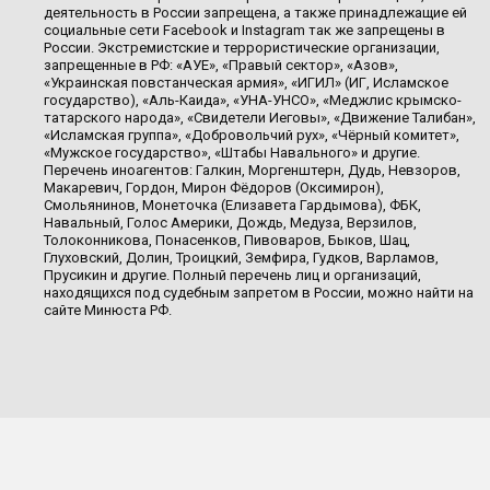
деятельность в России запрещена, а также принадлежащие ей
социальные сети Facebook и Instagram так же запрещены в
России. Экстремистские и террористические организации,
запрещенные в РФ: «АУЕ», «Правый сектор», «Азов»,
«Украинская повстанческая армия», «ИГИЛ» (ИГ, Исламское
государство), «Аль-Каида», «УНА-УНСО», «Меджлис крымско-
татарского народа», «Свидетели Иеговы», «Движение Талибан»,
«Исламская группа», «Добровольчий рух», «Чёрный комитет»,
«Мужское государство», «Штабы Навального» и другие.
Перечень иноагентов: Галкин, Моргенштерн, Дудь, Невзоров,
Макаревич, Гордон, Мирон Фёдоров (Оксимирон),
Смольянинов, Монеточка (Елизавета Гардымова), ФБК,
Навальный, Голос Америки, Дождь, Медуза, Верзилов,
Толоконникова, Понасенков, Пивоваров, Быков, Шац,
Глуховский, Долин, Троицкий, Земфира, Гудков, Варламов,
Прусикин и другие. Полный перечень лиц и организаций,
находящихся под судебным запретом в России, можно найти на
сайте Минюста РФ.