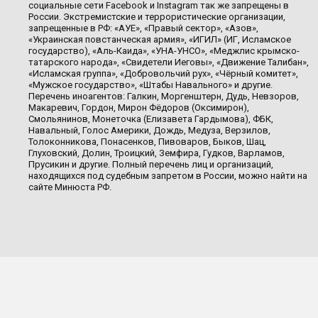
социальные сети Facebook и Instagram так же запрещены в
России. Экстремистские и террористические организации,
запрещенные в РФ: «АУЕ», «Правый сектор», «Азов»,
«Украинская повстанческая армия», «ИГИЛ» (ИГ, Исламское
государство), «Аль-Каида», «УНА-УНСО», «Меджлис крымско-
татарского народа», «Свидетели Иеговы», «Движение Талибан»,
«Исламская группа», «Добровольчий рух», «Чёрный комитет»,
«Мужское государство», «Штабы Навального» и другие.
Перечень иноагентов: Галкин, Моргенштерн, Дудь, Невзоров,
Макаревич, Гордон, Мирон Фёдоров (Оксимирон),
Смольянинов, Монеточка (Елизавета Гардымова), ФБК,
Навальный, Голос Америки, Дождь, Медуза, Верзилов,
Толоконникова, Понасенков, Пивоваров, Быков, Шац,
Глуховский, Долин, Троицкий, Земфира, Гудков, Варламов,
Прусикин и другие. Полный перечень лиц и организаций,
находящихся под судебным запретом в России, можно найти на
сайте Минюста РФ.