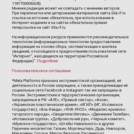
1187700006328).
Мнение редакции может не совпадать с мнением авторов.
При перепечатке или цитировании материалов сайта Sila-rf.ru
ссылка на источник обязательна, при использовании в
Интернет-изданиях и на сайтах обязательна прямая
гиперссылка на сайт Sila-rf.ru.
На информационном ресурсе применяются рекомендательные
технологии (информационные технологии предоставления
информации на основе сбора, систематизации и анализа
сведений, относящихся к предпочтениям пользователей сети
"Интернет", находящихся на территории Российской
Федерации)".
Подробнее
.
Пользовательское соглашение
.
*Meta Platforms признана экстремистской организацией, её
деятельность в России запрещена, а также принадлежащие ей
социальные сети Facebook и Instagram так же запрещены в
России. Экстремистские и террористические организации,
запрещенные в РФ: «АУЕ», «Правый сектор», «Азов»,
«Украинская повстанческая армия», «ИГИЛ» (ИГ, Исламское
государство), «Аль-Каида», «УНА-УНСО», «Меджлис крымско-
татарского народа», «Свидетели Иеговы», «Движение Талибан»,
«Исламская группа», «Добровольчий рух», «Чёрный комитет»,
«Мужское государство», «Штабы Навального» и другие.
Перечень иноагентов: Галкин, Моргенштерн, Дудь, Невзоров,
Макаревич, Гордон, Мирон Фёдоров (Оксимирон),