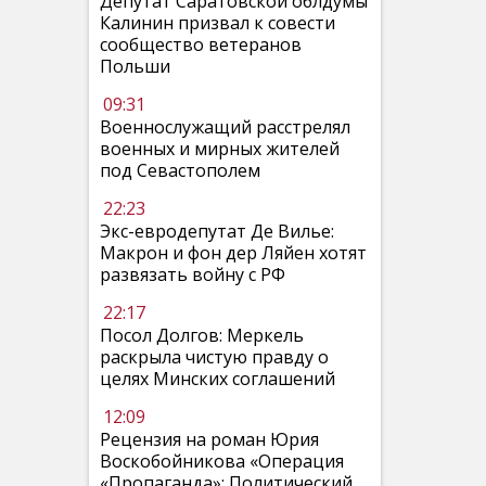
Депутат Саратовской облдумы
Калинин призвал к совести
сообщество ветеранов
Польши
09:31
Военнослужащий расстрелял
военных и мирных жителей
под Севастополем
22:23
Экс-евродепутат Де Вилье:
Макрон и фон дер Ляйен хотят
развязать войну с РФ
22:17
Посол Долгов: Меркель
раскрыла чистую правду о
целях Минских соглашений
12:09
Рецензия на роман Юрия
Воскобойникова «Операция
«Пропаганда»: Политический