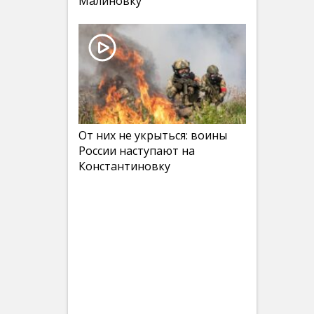
Малиновку
От них не укрыться: воины
России наступают на
Константиновку