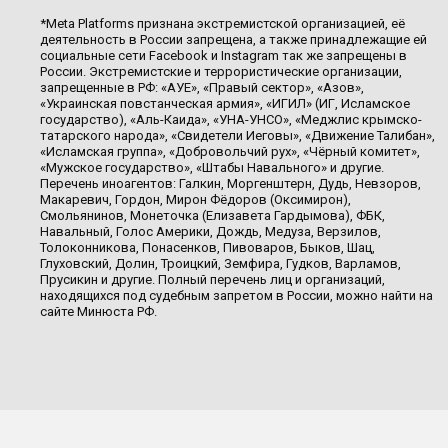
*Meta Platforms признана экстремистской организацией, её
деятельность в России запрещена, а также принадлежащие ей
социальные сети Facebook и Instagram так же запрещены в
России. Экстремистские и террористические организации,
запрещенные в РФ: «АУЕ», «Правый сектор», «Азов»,
«Украинская повстанческая армия», «ИГИЛ» (ИГ, Исламское
государство), «Аль-Каида», «УНА-УНСО», «Меджлис крымско-
татарского народа», «Свидетели Иеговы», «Движение Талибан»,
«Исламская группа», «Добровольчий рух», «Чёрный комитет»,
«Мужское государство», «Штабы Навального» и другие.
Перечень иноагентов: Галкин, Моргенштерн, Дудь, Невзоров,
Макаревич, Гордон, Мирон Фёдоров (Оксимирон),
Смольянинов, Монеточка (Елизавета Гардымова), ФБК,
Навальный, Голос Америки, Дождь, Медуза, Верзилов,
Толоконникова, Понасенков, Пивоваров, Быков, Шац,
Глуховский, Долин, Троицкий, Земфира, Гудков, Варламов,
Прусикин и другие. Полный перечень лиц и организаций,
находящихся под судебным запретом в России, можно найти на
сайте Минюста РФ.