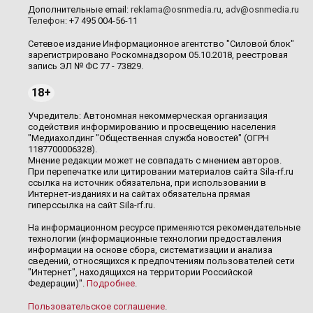
Дополнительные email:
reklama@osnmedia.ru
,
adv@osnmedia.ru
Телефон:
+7 495 004-56-11
Сетевое издание Информационное агентство "Силовой блок"
зарегистрировано Роскомнадзором 05.10.2018, реестровая
запись ЭЛ № ФС 77 - 73829.
18+
Учредитель: Автономная некоммерческая организация
содействия информированию и просвещению населения
"Медиахолдинг "Общественная служба новостей" (ОГРН
1187700006328).
Мнение редакции может не совпадать с мнением авторов.
При перепечатке или цитировании материалов сайта Sila-rf.ru
ссылка на источник обязательна, при использовании в
Интернет-изданиях и на сайтах обязательна прямая
гиперссылка на сайт Sila-rf.ru.
На информационном ресурсе применяются рекомендательные
технологии (информационные технологии предоставления
информации на основе сбора, систематизации и анализа
сведений, относящихся к предпочтениям пользователей сети
"Интернет", находящихся на территории Российской
Федерации)".
Подробнее
.
Пользовательское соглашение
.