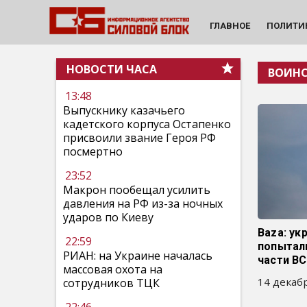
ГЛАВНОЕ
ПОЛИТИ
НОВОСТИ ЧАСА
ВОИНС
13:48
Выпускнику казачьего
кадетского корпуса Остапенко
присвоили звание Героя РФ
посмертно
23:52
Макрон пообещал усилить
давления на РФ из-за ночных
ударов по Киеву
Baza: ук
22:59
попытал
РИАН: на Украине началась
части В
массовая охота на
14 декабр
сотрудников ТЦК