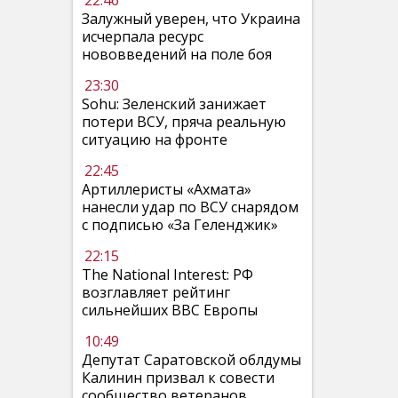
22:46
Залужный уверен, что Украина
исчерпала ресурс
нововведений на поле боя
23:30
Sohu: Зеленский занижает
потери ВСУ, пряча реальную
ситуацию на фронте
22:45
Артиллеристы «Ахмата»
нанесли удар по ВСУ снарядом
с подписью «За Геленджик»
22:15
The National Interest: РФ
возглавляет рейтинг
сильнейших ВВС Европы
10:49
Депутат Саратовской облдумы
Калинин призвал к совести
сообщество ветеранов