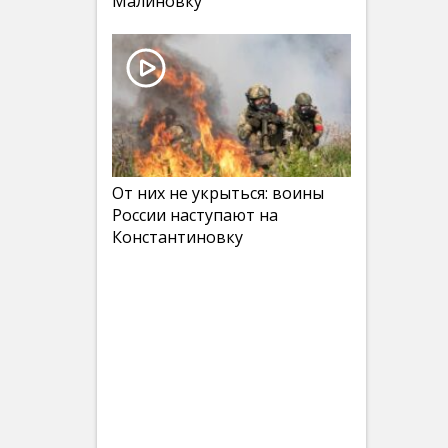
Малиновку
От них не укрыться: воины
России наступают на
Константиновку