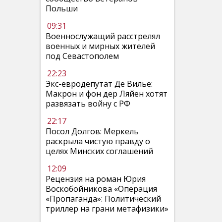
Польши
09:31
Военнослужащий расстрелял
военных и мирных жителей
под Севастополем
22:23
Экс-евродепутат Де Вилье:
Макрон и фон дер Ляйен хотят
развязать войну с РФ
22:17
Посол Долгов: Меркель
раскрыла чистую правду о
целях Минских соглашений
12:09
Рецензия на роман Юрия
Воскобойникова «Операция
«Пропаганда»: Политический
триллер на грани метафизики»