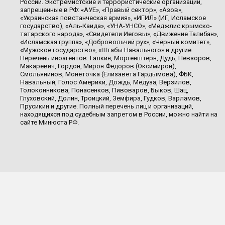
России. Экстремистские и террористические организации,
запрещенные в РФ: «АУЕ», «Правый сектор», «Азов»,
«Украинская повстанческая армия», «ИГИЛ» (ИГ, Исламское
государство), «Аль-Каида», «УНА-УНСО», «Меджлис крымско-
татарского народа», «Свидетели Иеговы», «Движение Талибан»,
«Исламская группа», «Добровольчий рух», «Чёрный комитет»,
«Мужское государство», «Штабы Навального» и другие.
Перечень иноагентов: Галкин, Моргенштерн, Дудь, Невзоров,
Макаревич, Гордон, Мирон Фёдоров (Оксимирон),
Смольянинов, Монеточка (Елизавета Гардымова), ФБК,
Навальный, Голос Америки, Дождь, Медуза, Верзилов,
Толоконникова, Понасенков, Пивоваров, Быков, Шац,
Глуховский, Долин, Троицкий, Земфира, Гудков, Варламов,
Прусикин и другие. Полный перечень лиц и организаций,
находящихся под судебным запретом в России, можно найти на
сайте Минюста РФ.