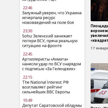
22:46
Залужный уверен, что Украина
исчерпала ресурс
нововведений на поле боя
Площадь
23:30
воронеж
Sohu: Зеленский занижает
увеличил
потери ВСУ, пряча реальную
«квадра
ситуацию на фронте
17 января
22:45
Артиллеристы «Ахмата»
нанесли удар по ВСУ снарядом
с подписью «За Геленджик»
22:15
The National Interest: РФ
возглавляет рейтинг
сильнейших ВВС Европы
10:49
Депутат Саратовской облдумы