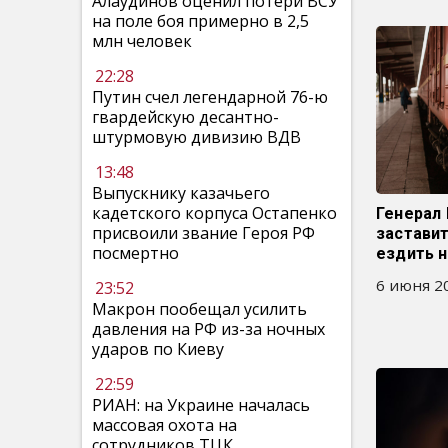
Алаудинов оценил потери ВСУ
на поле боя примерно в 2,5
млн человек
22:28
Путин счел легендарной 76-ю
гвардейскую десантно-
штурмовую дивизию ВДВ
13:48
Выпускнику казачьего
кадетского корпуса Остапенко
Генерал 
присвоили звание Героя РФ
заставит
посмертно
ездить н
6 июня 20
23:52
Макрон пообещал усилить
давления на РФ из-за ночных
ударов по Киеву
22:59
РИАН: на Украине началась
массовая охота на
сотрудников ТЦК