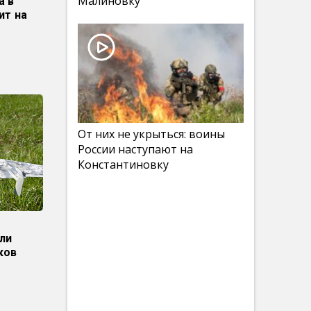
Малиновку
а в
ит на
От них не укрыться: воины
России наступают на
Константиновку
ли
ков