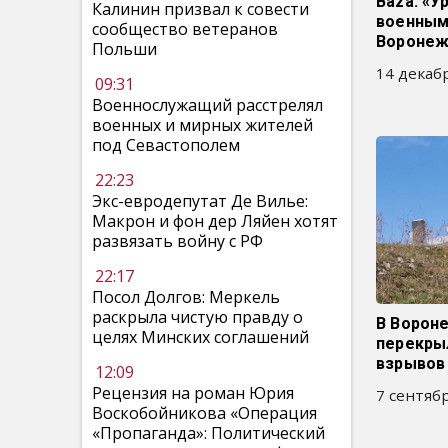
Baza: «У
Калинин призвал к совести
военными
сообщество ветеранов
Воронеж
Польши
14 декабр
09:31
Военнослужащий расстрелял
военных и мирных жителей
под Севастополем
22:23
Экс-евродепутат Де Вилье:
Макрон и фон дер Ляйен хотят
развязать войну с РФ
22:17
Посол Долгов: Меркель
раскрыла чистую правду о
В Ворон
целях Минских соглашений
перекры
взрывов
12:09
Рецензия на роман Юрия
7 сентябр
Воскобойникова «Операция
«Пропаганда»: Политический