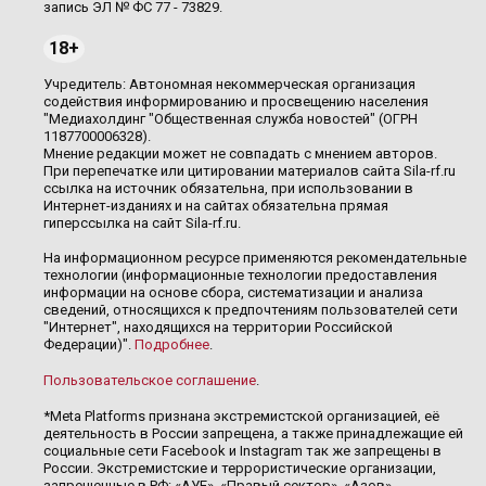
запись ЭЛ № ФС 77 - 73829.
18+
Учредитель: Автономная некоммерческая организация
содействия информированию и просвещению населения
"Медиахолдинг "Общественная служба новостей" (ОГРН
1187700006328).
Мнение редакции может не совпадать с мнением авторов.
При перепечатке или цитировании материалов сайта Sila-rf.ru
ссылка на источник обязательна, при использовании в
Интернет-изданиях и на сайтах обязательна прямая
гиперссылка на сайт Sila-rf.ru.
На информационном ресурсе применяются рекомендательные
технологии (информационные технологии предоставления
информации на основе сбора, систематизации и анализа
сведений, относящихся к предпочтениям пользователей сети
"Интернет", находящихся на территории Российской
Федерации)".
Подробнее
.
Пользовательское соглашение
.
*Meta Platforms признана экстремистской организацией, её
деятельность в России запрещена, а также принадлежащие ей
социальные сети Facebook и Instagram так же запрещены в
России. Экстремистские и террористические организации,
запрещенные в РФ: «АУЕ», «Правый сектор», «Азов»,