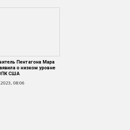
витель Пентагона Мара
аявила о низком уровне
ВПК США
 2023, 08:06