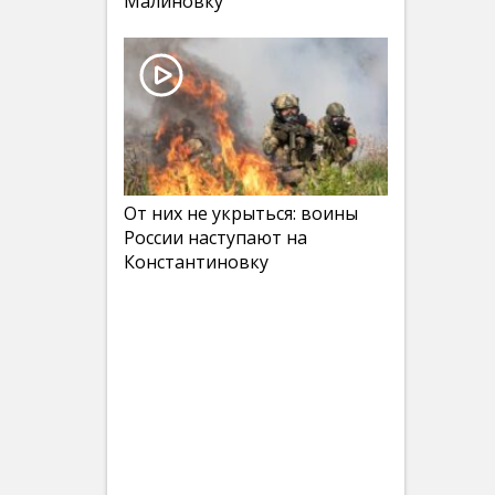
Малиновку
От них не укрыться: воины
России наступают на
Константиновку