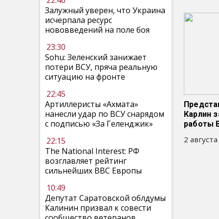
22:46
Залужный уверен, что Украина
исчерпала ресурс
нововведений на поле боя
23:30
Sohu: Зеленский занижает
потери ВСУ, пряча реальную
ситуацию на фронте
22:45
Артиллеристы «Ахмата»
Предста
нанесли удар по ВСУ снарядом
Карлин з
с подписью «За Геленджик»
работы 
2 августа
22:15
The National Interest: РФ
возглавляет рейтинг
сильнейших ВВС Европы
10:49
Депутат Саратовской облдумы
Калинин призвал к совести
сообщество ветеранов