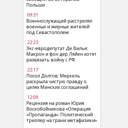
Польши
09:31
Военнослужащий расстрелял
военных и мирных жителей
под Севастополем
22:23
Экс-евродепутат Де Вилье:
Макрон и фон дер Ляйен хотят
развязать войну с РФ
22:17
Посол Долгов: Меркель
раскрыла чистую правду о
целях Минских соглашений
12:09
Рецензия на роман Юрия
Воскобойникова «Операция
«Пропаганда»: Политический
триллер на грани метафизики»