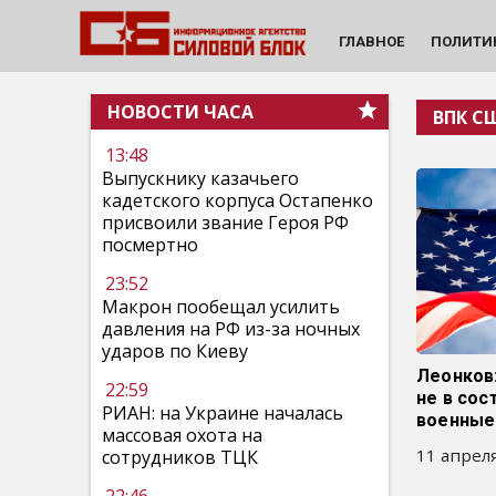
ГЛАВНОЕ
ПОЛИТИ
НОВОСТИ ЧАСА
ВПК С
13:48
Выпускнику казачьего
кадетского корпуса Остапенко
присвоили звание Героя РФ
посмертно
23:52
Макрон пообещал усилить
давления на РФ из-за ночных
ударов по Киеву
Леонков
22:59
не в сос
РИАН: на Украине началась
военные
массовая охота на
11 апреля
сотрудников ТЦК