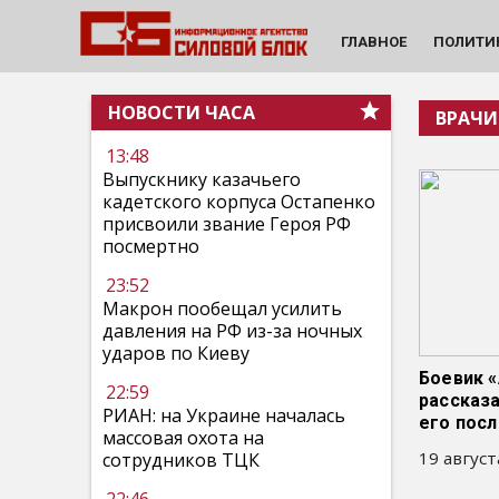
ГЛАВНОЕ
ПОЛИТИ
НОВОСТИ ЧАСА
ВРАЧИ
13:48
Выпускнику казачьего
кадетского корпуса Остапенко
присвоили звание Героя РФ
посмертно
23:52
Макрон пообещал усилить
давления на РФ из-за ночных
ударов по Киеву
Боевик «
22:59
рассказа
РИАН: на Украине началась
его посл
массовая охота на
19 август
сотрудников ТЦК