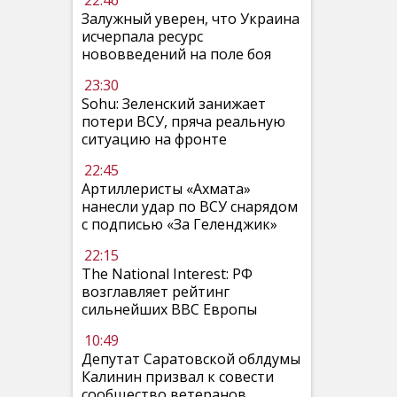
22:46
Залужный уверен, что Украина
исчерпала ресурс
нововведений на поле боя
23:30
Sohu: Зеленский занижает
потери ВСУ, пряча реальную
ситуацию на фронте
22:45
Артиллеристы «Ахмата»
нанесли удар по ВСУ снарядом
с подписью «За Геленджик»
22:15
The National Interest: РФ
возглавляет рейтинг
сильнейших ВВС Европы
10:49
Депутат Саратовской облдумы
Калинин призвал к совести
сообщество ветеранов