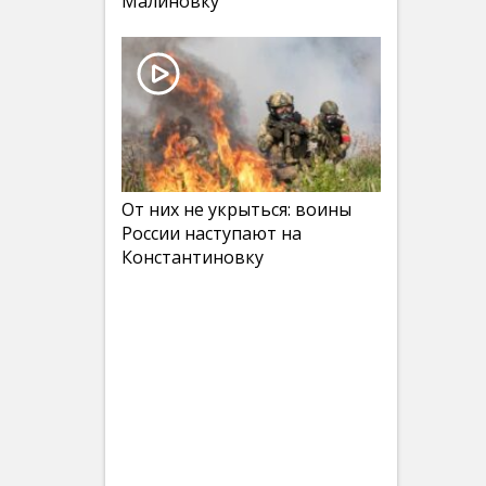
Малиновку
От них не укрыться: воины
России наступают на
Константиновку