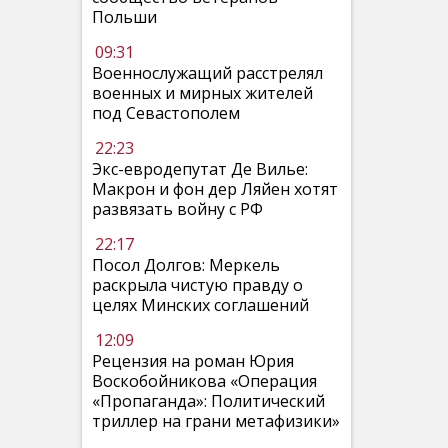
Польши
09:31
Военнослужащий расстрелял
военных и мирных жителей
под Севастополем
22:23
Экс-евродепутат Де Вилье:
Макрон и фон дер Ляйен хотят
развязать войну с РФ
22:17
Посол Долгов: Меркель
раскрыла чистую правду о
целях Минских соглашений
12:09
Рецензия на роман Юрия
Воскобойникова «Операция
«Пропаганда»: Политический
триллер на грани метафизики»