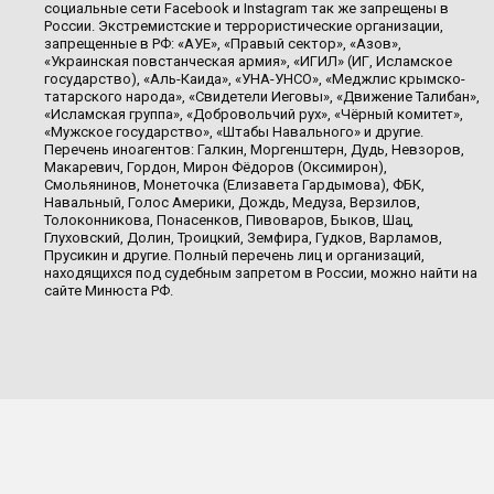
социальные сети Facebook и Instagram так же запрещены в
России. Экстремистские и террористические организации,
запрещенные в РФ: «АУЕ», «Правый сектор», «Азов»,
«Украинская повстанческая армия», «ИГИЛ» (ИГ, Исламское
государство), «Аль-Каида», «УНА-УНСО», «Меджлис крымско-
татарского народа», «Свидетели Иеговы», «Движение Талибан»,
«Исламская группа», «Добровольчий рух», «Чёрный комитет»,
«Мужское государство», «Штабы Навального» и другие.
Перечень иноагентов: Галкин, Моргенштерн, Дудь, Невзоров,
Макаревич, Гордон, Мирон Фёдоров (Оксимирон),
Смольянинов, Монеточка (Елизавета Гардымова), ФБК,
Навальный, Голос Америки, Дождь, Медуза, Верзилов,
Толоконникова, Понасенков, Пивоваров, Быков, Шац,
Глуховский, Долин, Троицкий, Земфира, Гудков, Варламов,
Прусикин и другие. Полный перечень лиц и организаций,
находящихся под судебным запретом в России, можно найти на
сайте Минюста РФ.