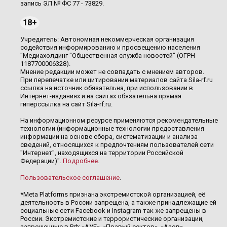
запись ЭЛ № ФС 77 - 73829.
18+
Учредитель: Автономная некоммерческая организация
содействия информированию и просвещению населения
"Медиахолдинг "Общественная служба новостей" (ОГРН
1187700006328).
Мнение редакции может не совпадать с мнением авторов.
При перепечатке или цитировании материалов сайта Sila-rf.ru
ссылка на источник обязательна, при использовании в
Интернет-изданиях и на сайтах обязательна прямая
гиперссылка на сайт Sila-rf.ru.
На информационном ресурсе применяются рекомендательные
технологии (информационные технологии предоставления
информации на основе сбора, систематизации и анализа
сведений, относящихся к предпочтениям пользователей сети
"Интернет", находящихся на территории Российской
Федерации)".
Подробнее
.
Пользовательское соглашение
.
*Meta Platforms признана экстремистской организацией, её
деятельность в России запрещена, а также принадлежащие ей
социальные сети Facebook и Instagram так же запрещены в
России. Экстремистские и террористические организации,
запрещенные в РФ: «АУЕ», «Правый сектор», «Азов»,